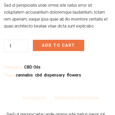
Sed ut perspiciatis unde omnis iste natus error sit
voluptatem accusantium doloremque laudantium, totam
rem aperiam, eaque ipsa quae ab illo inventore veritatis et
quasi architecto beatae vitae dicta sunt explicabo.
ADD TO CART
Category:
CBD Oils
Tags:
cannabis
,
cbd
,
dispensary
,
flowers
Description
Additional information
Sed ut perspiciatis unde omnis iste natus naror sit