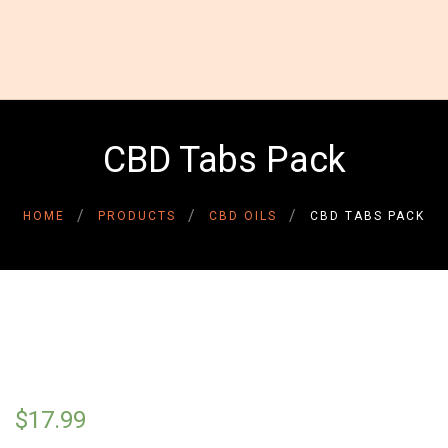
HOME
ABOUT US
GALLERY
INSPIRATIONAL STORIES
CBD Tabs Pack
CONTACT US
DONATE NOW
DONOR LOGIN
HOME
PRODUCTS
CBD OILS
CBD TABS PACK
$
17.99