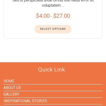
Sed ut perspiciatis unde omnis iste natus error sit
voluptatem …
$
4.00
$
27.00
–
SELECT OPTIONS
Quick Link
HOME
ABOUT US
GALLERY
INSPIRATIONAL STORIES